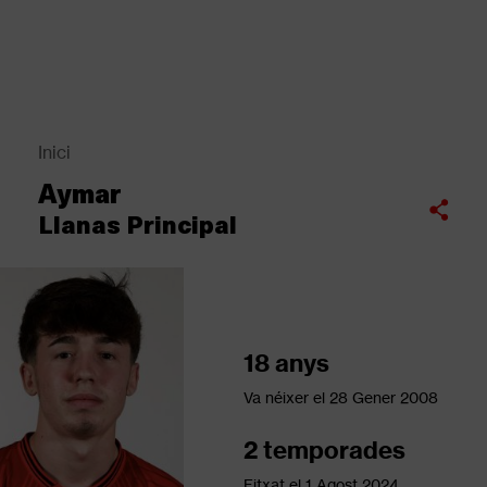
Vés
al
contingut
Back
to
top
Inici
Fil
Aymar
d'Ariadna
Compartir
Llanas Principal
18 anys
Va néixer el
28 Gener 2008
2 temporades
Fitxat el
1 Agost 2024