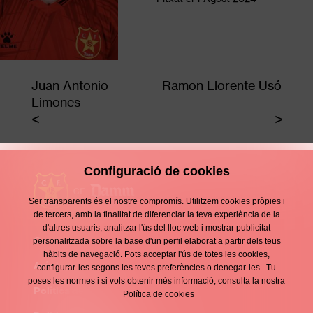
Juan Antonio
Ramon Llorente Usó
Limones
Configuració de cookies
Ser transparents és el nostre compromís. Utilitzem cookies pròpies i
de tercers, amb la finalitat de diferenciar la teva experiència de la
d'altres usuaris, analitzar l'ús del lloc web i mostrar publicitat
Contacte
personalitzada sobre la base d'un perfil elaborat a partir dels teus
Enllaços
hàbits de navegació. Pots acceptar l'ús de totes les cookies,
d'interès
Avís legal
configurar-les segons les teves preferències o denegar-les. Tu
Footer
poses les normes i si vols obtenir més informació, consulta la nostra
menu
Política de privacitat
Política de cookies