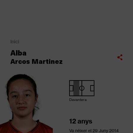
Vés
al
contingut
Back
to
top
Inici
Fil
Alba
d'Ariadna
Compartir
Arcos Martinez
Davantera
12 anys
Va néixer el
29 Juny 2014