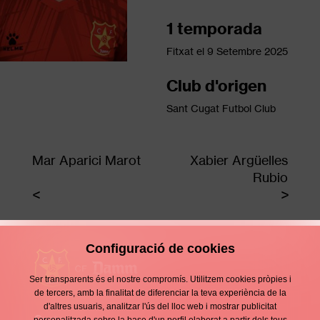
1 temporada
Fitxat el
9 Setembre 2025
Club d'origen
Sant Cugat Futbol Club
Mar Aparici Marot
Xabier Argüelles
Rubio
Configuració de cookies
Ser transparents és el nostre compromís. Utilitzem cookies pròpies i
de tercers, amb la finalitat de diferenciar la teva experiència de la
d'altres usuaris, analitzar l'ús del lloc web i mostrar publicitat
Contacte