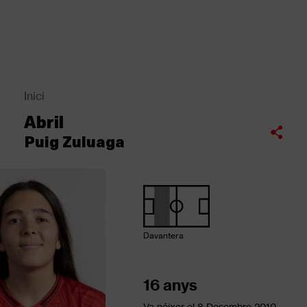
Vés
al
contingut
Back
to
top
Inici
Fil
Abril
d'Ariadna
Compartir
Puig Zuluaga
Davantera
16 anys
Va néixer el
8 Desembre 2010