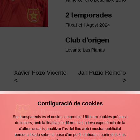
2 temporades
Fitxat el
1 Agost 2024
Club d'origen
Levante Las Planas
Xavier Pozo Vicente
Jan Puzio Romero
Configuració de cookies
Ser transparents és el nostre compromís. Utilitzem cookies pròpies i
de tercers, amb la finalitat de diferenciar la teva experiència de la
d'altres usuaris, analitzar l'ús del lloc web i mostrar publicitat
Contacte
personalitzada sobre la base d'un perfil elaborat a partir dels teus