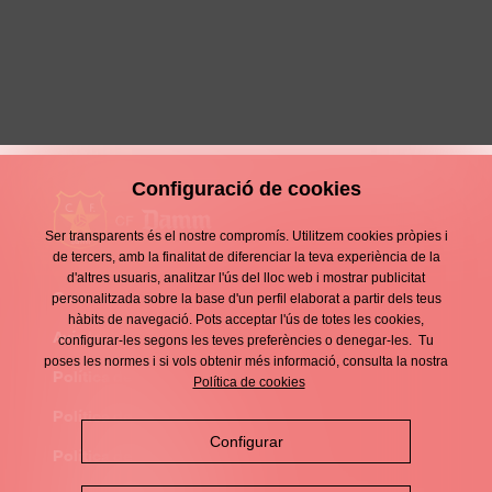
Victòria amb gust amarg
1 Desembre 2025
Configuració de cookies
Ser transparents és el nostre compromís. Utilitzem cookies pròpies i
de tercers, amb la finalitat de diferenciar la teva experiència de la
d'altres usuaris, analitzar l'ús del lloc web i mostrar publicitat
Contacte
personalitzada sobre la base d'un perfil elaborat a partir dels teus
Enllaços
hàbits de navegació. Pots acceptar l'ús de totes les cookies,
d'interès
Avís legal
configurar-les segons les teves preferències o denegar-les. Tu
Footer
poses les normes i si vols obtenir més informació, consulta la nostra
menu
Política de privacitat
Política de cookies
Política de cookies
Configurar
Política de xarxes socials