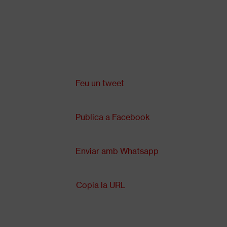
Vés
al
contingut
Comparteix a:
Back
to
top
Feu un tweet
Publica a Facebook
Enviar amb Whatsapp
Copia la URL