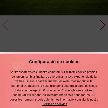
Victòria còmoda
Crònica
19 Abril
Configuració de cookies
Ser transparents és el nostre compromís. Utilitzem cookies pròpies i
de tercers, amb la finalitat de diferenciar la teva experiència de la
d'altres usuaris, analitzar l'ús del lloc web i mostrar publicitat
Contacte
personalitzada sobre la base d'un perfil elaborat a partir dels teus
Enllaços
hàbits de navegació. Pots acceptar l'ús de totes les cookies,
d'interès
Avís legal
configurar-les segons les teves preferències o denegar-les. Tu
Footer
poses les normes i si vols obtenir més informació, consulta la nostra
menu
Política de privacitat
Política de cookies