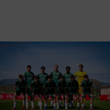
Vés
al
contingut
Back
to
Galeria d'imatges
top