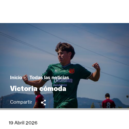
Pasar
al
contenido
principal
Back
to
top
Inicio
>
Todas las noticias
Sobrescribir
Victoria cómoda
enlaces
de
Compartir
ayuda
a
la
19 Abril 2026