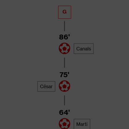
G
86'
Canals
75'
César
64'
Martí