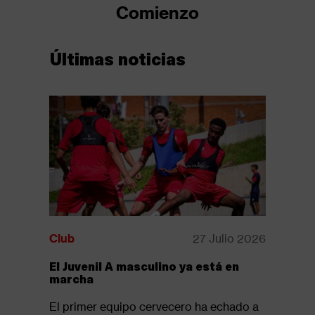
Comienzo
Últimas noticias
Club
27 Julio 2026
Club
El Juvenil A masculino ya está en
Disponib
marcha
revista:
El primer equipo cervecero ha echado a
Ya está d