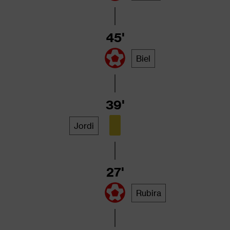
45'
Biel
39'
Jordi
27'
Rubira