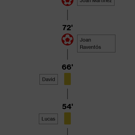
Joan Martínez
72'
Joan
Raventós
66'
David
54'
Lucas