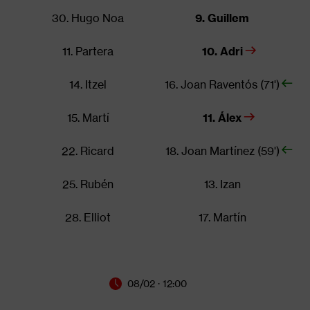
30. Hugo Noa
9. Guillem
11. Partera
10. Adri
14. Itzel
16. Joan Raventós (71')
15. Martí
11. Álex
22. Ricard
18. Joan Martínez (59')
25. Rubén
13. Izan
28. Elliot
17. Martín
08/02 · 12:00