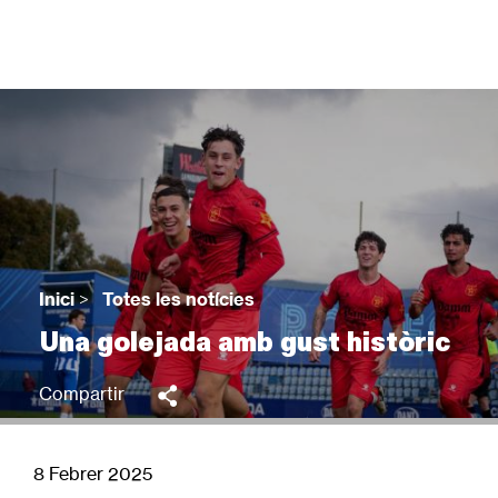
Vés
al
contingut
Back
to
top
Inici
>
Totes les notícies
Fil
Una golejada amb gust històric
d'Ariadna
Compartir
8 Febrer 2025