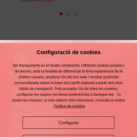
Configuració de cookies
Ser transparents és el nostre compromís. Utilitzem cookies pròpies i
de tercers, amb la finalitat de diferenciar la teva experiència de la
d'altres usuaris, analitzar l'ús del lloc web i mostrar publicitat
Contacte
personalitzada sobre la base d'un perfil elaborat a partir dels teus
Enllaços
hàbits de navegació. Pots acceptar l'ús de totes les cookies,
d'interès
Avís legal
configurar-les segons les teves preferències o denegar-les. Tu
Footer
poses les normes i si vols obtenir més informació, consulta la nostra
menu
Política de privacitat
Política de cookies
Política de cookies
Configurar
Política de xarxes socials