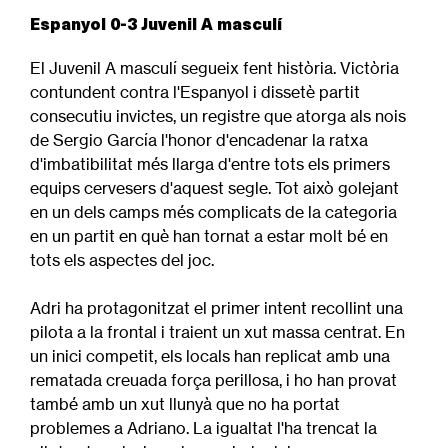
Espanyol 0-3 Juvenil A masculí
El Juvenil A masculí segueix fent història. Victòria
contundent contra l'Espanyol i dissetè partit
consecutiu invictes, un registre que atorga als nois
de Sergio García l'honor d'encadenar la ratxa
d'imbatibilitat més llarga d'entre tots els primers
equips cervesers d'aquest segle. Tot això golejant
en un dels camps més complicats de la categoria
en un partit en què han tornat a estar molt bé en
tots els aspectes del joc.
Adri ha protagonitzat el primer intent recollint una
pilota a la frontal i traient un xut massa centrat. En
un inici competit, els locals han replicat amb una
rematada creuada força perillosa, i ho han provat
també amb un xut llunyà que no ha portat
problemes a Adriano. La igualtat l'ha trencat la