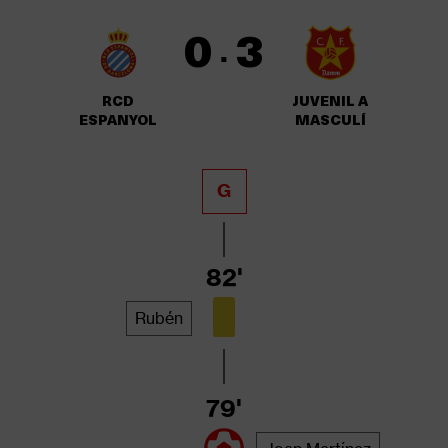
0
3
·
RCD
JUVENIL A
ESPANYOL
MASCULÍ
G
82'
Rubén
79'