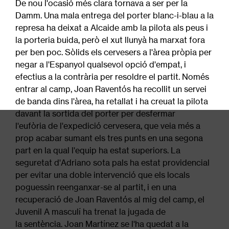
De nou l'ocasió més clara tornava a ser per la
Damm. Una mala entrega del porter blanc-i-blau a la
represa ha deixat a Alcaide amb la pilota als peus i
la porteria buida, però el xut llunyà ha marxat fora
per ben poc. Sòlids els cervesers a l'àrea pròpia per
negar a l'Espanyol qualsevol opció d'empat, i
efectius a la contrària per resoldre el partit. Només
entrar al camp, Joan Raventós ha recollit un servei
de banda dins l'àrea, ha retallat i ha creuat la pilota
davant la sortida del porter per desfermar
l'eufòria de l'expedició cervesera, que veia més a
prop acabar sumant els tres punts en una segona
part en la qual l'equip ha estat superiors. La
seguretat d'Adriano sota pals ha estat providencial
per evitar una doble intervenció que els locals
poguessin reenganxar-se al partit, i en una
recuperació de Joan Raventós al mig del camp, el
Juvenil A masculí ha trenat la jugada de
la sentència. Joan Martínez se l'ha quedat a la