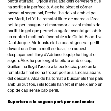
pilota aturada: jugada assajada dels cervesers que
ha sortit a la perfecció. Álex ha picat el córner
passat al segon pal, Reche l'ha deixat amb el peu
per Martí, i el '6' ha rematat lliure de marca a l'àrea
petita per inaugurar el marcador als vint minuts de
partit. Un gol que permetia agafar aventatge i obrir
un context molt més favorable a la Ciutat Esportiva
Dani Jarque. Als locals els ha costat generar perill
davant una Damm molt seriosa, i en aquest
desplaçament llarg d'Adriano l'equip ha tingut el
segon. Àlex ha perllongat la pilota amb el cap,
Guillem ha llegit l'acció a la perfecció, però en la
rematada final no ha trobat porteria. Encara abans
del descans, Alcaide ha tornat a buscar els tres pals
amb un xut tou, i els locals han fet el mateix amb un
cop de cap sense cap perill.
Superiors a la segona part per sentenciar