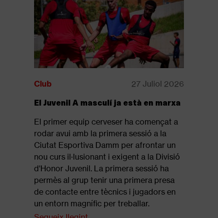
Club
27 Juliol 2026
Club
El Juvenil A masculí ja està en marxa
Disponib
revista: 
El primer equip cerveser ha començat a
Ja està d
rodar avui amb la primera sessió a la
revista of
Ciutat Esportiva Damm per afrontar un
que repas
nou curs il·lusionant i exigent a la Divisió
final de 
d'Honor Juvenil. La primera sessió ha
Segueix l
permès al grup tenir una primera presa
de contacte entre tècnics i jugadors en
un entorn magnífic per treballar.
Segueix llegint