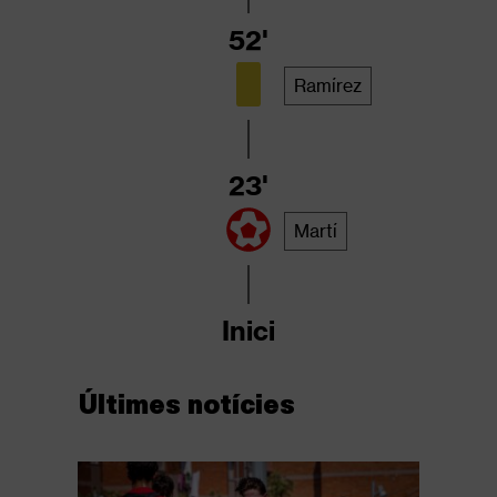
52'
Ramírez
23'
Martí
Inici
Últimes notícies