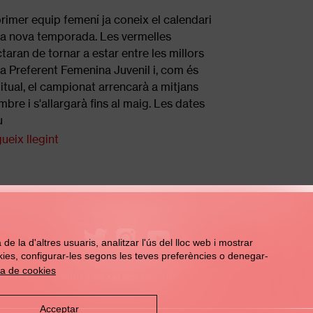
primer equip femení ja coneix el calendari
la nova temporada. Les vermelles
ctaran de tornar a estar entre les millors
la Preferent Femenina Juvenil i, com és
itual, el campionat arrencarà a mitjans
mbre i s'allargarà fins al maig. Les dates
u
ueix llegint
e la d'altres usuaris, analitzar l'ús del lloc web i mostrar
ookies, configurar-les segons les teves preferències o denegar-
ca de cookies
ookies
Política de xarxes socials
Acceptar