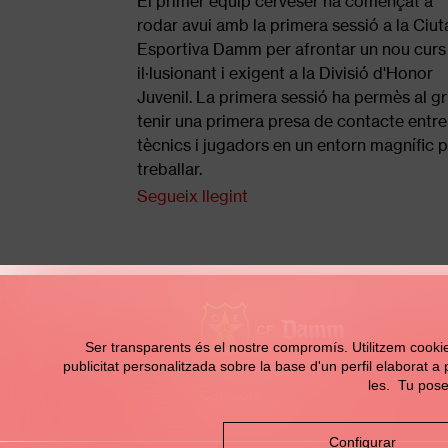
El primer equip cerveser ha començat a
rodar avui amb la primera sessió a la Ciut
Esportiva Damm per afrontar un nou curs
il·lusionant i exigent a la Divisió d'Honor
Juvenil. La primera sessió ha permès al g
tenir una primera presa de contacte entre
tècnics i jugadors en un entorn magnífic 
treballar.
Segueix llegint
Ser transparents és el nostre compromís. Utilitzem cookies 
publicitat personalitzada sobre la base d'un perfil elaborat a
les. Tu pose
Contacte
Configurar