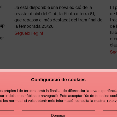
at
Ja està disponible una nova edició de la
El 
revista oficial del Club, la Pilota a terra 61,
de 
que repassa el més destacat del tram final de
tra
rup
la temporada 25/26.
de 
hab
Segueix llegint
per
ete
cla
Seg
Configuració de cookies
pròpies i de tercers, amb la finalitat de diferenciar la teva experiència d
 partir dels teus hàbits de navegació. Pots acceptar l'ús de totes les c
s les normes i si vols obtenir més informació, consulta la nostra
Políti
Avís legal
Política de privacitat
Política de c
Denegar