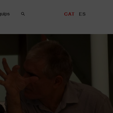
uips
CAT
ES
Cercar