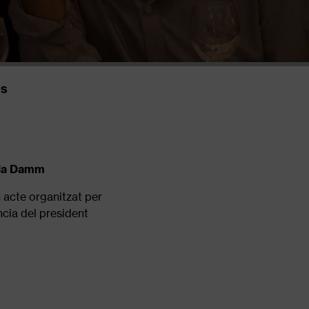
es
ella Damm
 acte organitzat per
ncia del president