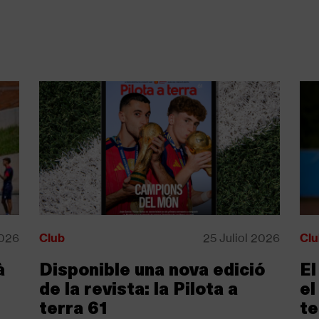
2026
Club
25 Juliol 2026
Clu
à
Disponible una nova edició
El
de la revista: la Pilota a
el
terra 61
t