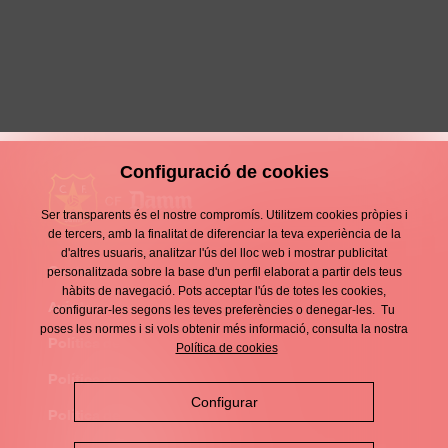
Remant a contracorrent
4 Maig 2025
Configuració de cookies
Ser transparents és el nostre compromís. Utilitzem cookies pròpies i
de tercers, amb la finalitat de diferenciar la teva experiència de la
d'altres usuaris, analitzar l'ús del lloc web i mostrar publicitat
Contacte
personalitzada sobre la base d'un perfil elaborat a partir dels teus
Enllaços
hàbits de navegació. Pots acceptar l'ús de totes les cookies,
d'interès
Avís legal
configurar-les segons les teves preferències o denegar-les. Tu
Footer
poses les normes i si vols obtenir més informació, consulta la nostra
menu
Política de privacitat
Política de cookies
Política de cookies
Configurar
Política de xarxes socials