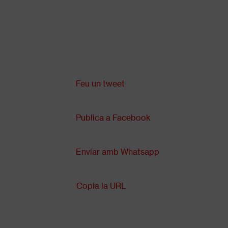
Vés
al
contingut
Comparteix a:
Back
to
top
Feu un tweet
Publica a Facebook
Enviar amb Whatsapp
Copia la URL