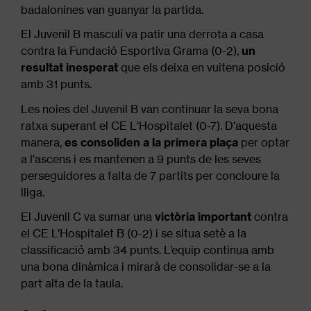
badalonines van guanyar la partida.
El Juvenil B masculí va patir una derrota a casa
contra la Fundació Esportiva Grama (0-2),
un
resultat inesperat
que els deixa en vuitena posició
amb 31 punts.
Les noies del Juvenil B van continuar la seva bona
ratxa superant el CE L'Hospitalet (0-7). D'aquesta
manera,
es consoliden a la primera plaça
per optar
a l'ascens i es mantenen a 9 punts de les seves
perseguidores a falta de 7 partits per concloure la
lliga.
El Juvenil C va sumar una
victòria important
contra
el CE L’Hospitalet B (0-2) i se situa setè a la
classificació amb 34 punts. L’equip continua amb
una bona dinàmica i mirarà de consolidar-se a la
part alta de la taula.