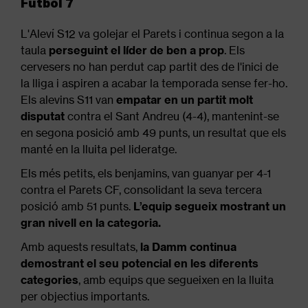
Futbol 7
L'Aleví S12 va golejar el Parets i continua segon a la
taula
perseguint el líder de ben a prop
. Els
cervesers no han perdut cap partit des de l'inici de
la lliga i aspiren a acabar la temporada sense fer-ho.
Els alevins S11 van
empatar en un partit molt
disputat
contra el Sant Andreu (4-4), mantenint-se
en segona posició amb 49 punts, un resultat que els
manté en la lluita pel lideratge.
Els més petits, els benjamins, van guanyar per 4-1
contra el Parets CF, consolidant la seva tercera
posició amb 51 punts.
L’equip segueix mostrant un
gran nivell en la categoria.
Amb aquests resultats,
la Damm continua
demostrant el seu potencial en les diferents
categories
, amb equips que segueixen en la lluita
per objectius importants.