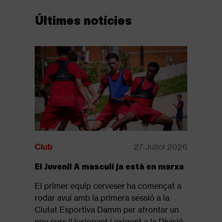
Últimes notícies
Club
27 Juliol 2026
Club
El Juvenil A masculí ja està en marxa
Disponib
revista: 
El primer equip cerveser ha començat a
Ja està d
rodar avui amb la primera sessió a la
revista of
Ciutat Esportiva Damm per afrontar un
que repas
nou curs il·lusionant i exigent a la Divisió