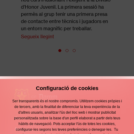
final de 
d'Honor Juvenil. La primera sessió ha
Segueix l
permès al grup tenir una primera presa
de contacte entre tècnics i jugadors en
un entorn magnífic per treballar.
Segueix llegint
Configuració de cookies
Ser transparents és el nostre compromís. Utilitzem cookies pròpies i
de tercers, amb la finalitat de diferenciar la teva experiència de la
d'altres usuaris, analitzar l'ús del lloc web i mostrar publicitat
Contacte
personalitzada sobre la base d'un perfil elaborat a partir dels teus
Enllaços
hàbits de navegació. Pots acceptar l'ús de totes les cookies,
d'interès
Avís legal
configurar-les segons les teves preferències o denegar-les. Tu