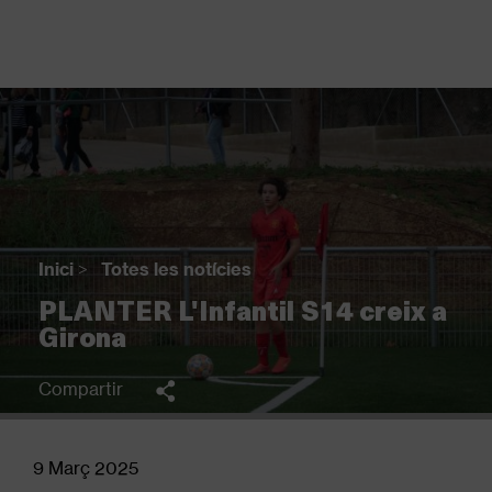
Vés
al
contingut
Back
to
top
Inici
>
Totes les notícies
Fil
PLANTER L'Infantil S14 creix a
d'Ariadna
Girona
Compartir
9 Març 2025