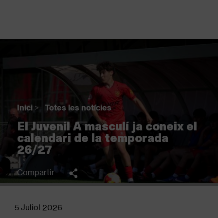
Vés
al
contingut
Back
to
top
Inici
>
Totes les notícies
Fil
El Juvenil A masculí ja coneix el
d'Ariadna
calendari de la temporada
26/27
Compartir
5 Juliol 2026