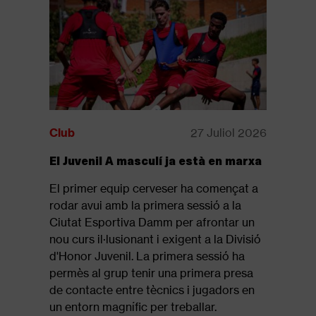
Club
27 Juliol 2026
Club
El Juvenil A masculí ja està en marxa
Disponib
revista: 
El primer equip cerveser ha començat a
Ja està d
rodar avui amb la primera sessió a la
revista of
Ciutat Esportiva Damm per afrontar un
que repas
nou curs il·lusionant i exigent a la Divisió
final de 
d'Honor Juvenil. La primera sessió ha
Segueix l
permès al grup tenir una primera presa
de contacte entre tècnics i jugadors en
un entorn magnífic per treballar.