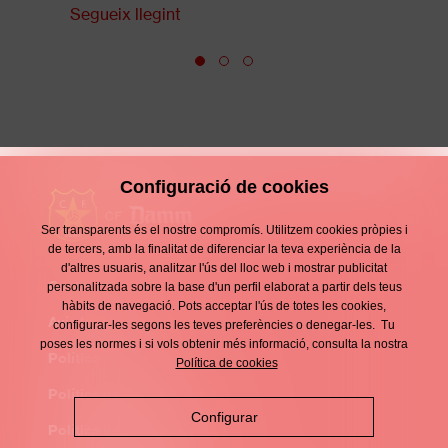
Segueix llegint
Configuració de cookies
Ser transparents és el nostre compromís. Utilitzem cookies pròpies i
de tercers, amb la finalitat de diferenciar la teva experiència de la
d'altres usuaris, analitzar l'ús del lloc web i mostrar publicitat
Contacte
personalitzada sobre la base d'un perfil elaborat a partir dels teus
Enllaços
hàbits de navegació. Pots acceptar l'ús de totes les cookies,
d'interès
Avís legal
configurar-les segons les teves preferències o denegar-les. Tu
Footer
poses les normes i si vols obtenir més informació, consulta la nostra
menu
Política de privacitat
Política de cookies
Política de cookies
Configurar
Política de xarxes socials