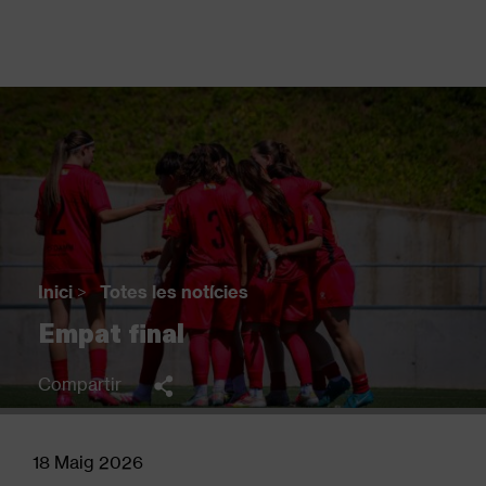
Vés
al
contingut
Back
to
top
Inici
>
Totes les notícies
Fil
Empat final
d'Ariadna
Compartir
18 Maig 2026