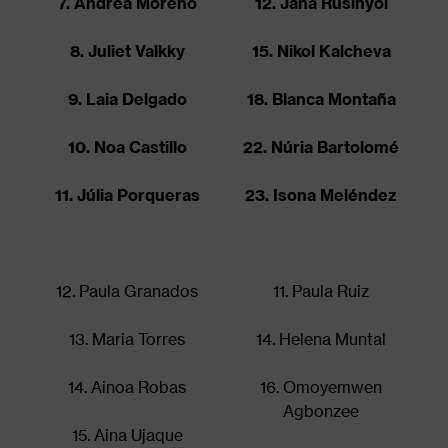
7. Andrea Moreno
12. Jana Rusinyol
8. Juliet Valkky
15. Nikol Kalcheva
9. Laia Delgado
18. Blanca Montaña
10. Noa Castillo
22. Núria Bartolomé
11. Júlia Porqueras
23. Isona Meléndez
12. Paula Granados
11. Paula Ruiz
13. Maria Torres
14. Helena Muntal
14. Ainoa Robas
16. Omoyemwen
Agbonzee
15. Aina Ujaque