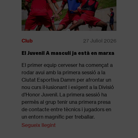
Club
27 Juliol 2026
Club
El Juvenil A masculí ja està en marxa
Disponib
revista: 
El primer equip cerveser ha començat a
Ja està d
rodar avui amb la primera sessió a la
revista of
Ciutat Esportiva Damm per afrontar un
que repas
nou curs il·lusionant i exigent a la Divisió
final de 
d'Honor Juvenil. La primera sessió ha
Segueix l
permès al grup tenir una primera presa
de contacte entre tècnics i jugadors en
un entorn magnífic per treballar.
Segueix llegint