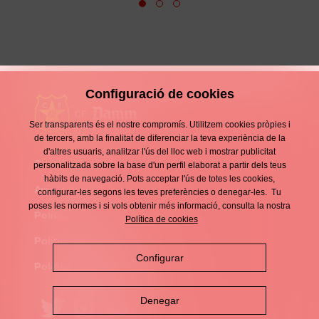
Configuració de cookies
Ser transparents és el nostre compromís. Utilitzem cookies pròpies i
de tercers, amb la finalitat de diferenciar la teva experiència de la
d'altres usuaris, analitzar l'ús del lloc web i mostrar publicitat
Contacte
personalitzada sobre la base d'un perfil elaborat a partir dels teus
Enllaços
hàbits de navegació. Pots acceptar l'ús de totes les cookies,
d'interès
Avís legal
configurar-les segons les teves preferències o denegar-les. Tu
Footer
poses les normes i si vols obtenir més informació, consulta la nostra
menu
Política de privacitat
Política de cookies
Política de cookies
Configurar
Política de xarxes socials
Denegar