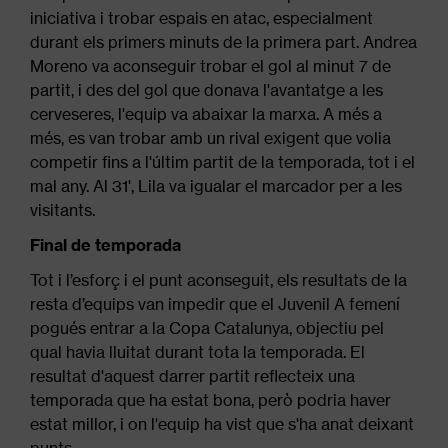
iniciativa i trobar espais en atac, especialment
durant els primers minuts de la primera part. Andrea
Moreno va aconseguir trobar el gol al minut 7 de
partit, i des del gol que donava l'avantatge a les
cerveseres, l'equip va abaixar la marxa. A més a
més, es van trobar amb un rival exigent que volia
competir fins a l'últim partit de la temporada, tot i el
mal any. Al 31', Lila va igualar el marcador per a les
visitants.
Final de temporada
Tot i l’esforç i el punt aconseguit, els resultats de la
resta d’equips van impedir que el Juvenil A femení
pogués entrar a la Copa Catalunya, objectiu pel
qual havia lluitat durant tota la temporada. El
resultat d'aquest darrer partit reflecteix una
temporada que ha estat bona, però podria haver
estat millor, i on l'equip ha vist que s'ha anat deixant
punts.