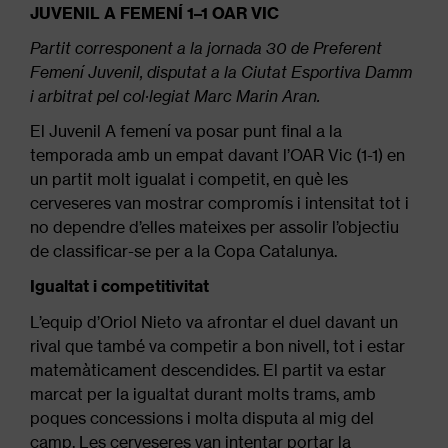
JUVENIL A FEMENÍ 1–1 OAR VIC
Partit corresponent a la jornada 30 de Preferent
Femení Juvenil, disputat a la Ciutat Esportiva Damm
i arbitrat pel col·legiat Marc Marin Aran.
El Juvenil A femení va posar punt final a la
temporada amb un empat davant l’OAR Vic (1-1) en
un partit molt igualat i competit, en què les
cerveseres van mostrar compromís i intensitat tot i
no dependre d’elles mateixes per assolir l’objectiu
de classificar-se per a la Copa Catalunya.
Igualtat i competitivitat
L’equip d’Oriol Nieto va afrontar el duel davant un
rival que també va competir a bon nivell, tot i estar
matemàticament descendides. El partit va estar
marcat per la igualtat durant molts trams, amb
poques concessions i molta disputa al mig del
camp. Les cerveseres van intentar portar la