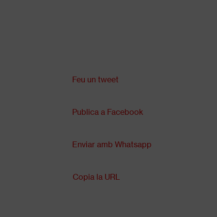
Vés
al
contingut
Comparteix a:
Back
to
top
Feu un tweet
Publica a Facebook
Enviar amb Whatsapp
Copia la URL