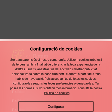
Segons a Divisió d’Honor!
5 Maig 2025
Crònica
Configuració de cookies
Ser transparents és el nostre compromís. Utilitzem cookies pròpies i
de tercers, amb la finalitat de diferenciar la teva experiència de la
d'altres usuaris, analitzar l'ús del lloc web i mostrar publicitat
Contacte
personalitzada sobre la base d'un perfil elaborat a partir dels teus
Enllaços
hàbits de navegació. Pots acceptar l'ús de totes les cookies,
d'interès
Avís legal
configurar-les segons les teves preferències o denegar-les. Tu
Footer
poses les normes i si vols obtenir més informació, consulta la nostra
menu
Política de privacitat
Política de cookies
Política de cookies
Configurar
Política de xarxes socials