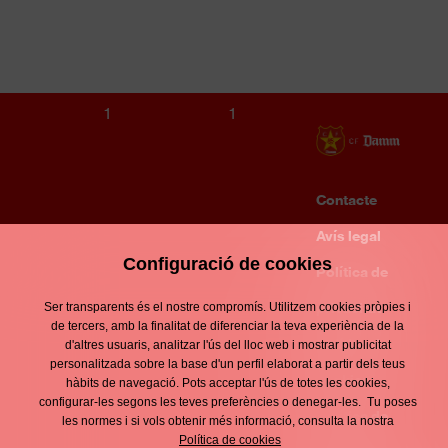
UE QUART
S14 MASCULÍ
1
1
Contacte
Enllaços
d'interès
Avís legal
Footer
Configuració de cookies
menu
Política de
privacitat
Ser transparents és el nostre compromís. Utilitzem cookies pròpies i
de tercers, amb la finalitat de diferenciar la teva experiència de la
Política de
d'altres usuaris, analitzar l'ús del lloc web i mostrar publicitat
personalitzada sobre la base d'un perfil elaborat a partir dels teus
cookies
hàbits de navegació. Pots acceptar l'ús de totes les cookies,
configurar-les segons les teves preferències o denegar-les. Tu poses
Política de
les normes i si vols obtenir més informació, consulta la nostra
Política de cookies