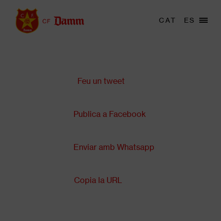
Vés
al
Menu
CAT
ES
Main
contingut
trigger
navigation
Comparteix a:
Back
to
top
Feu un tweet
Publica a Facebook
Enviar amb Whatsapp
Copia la URL