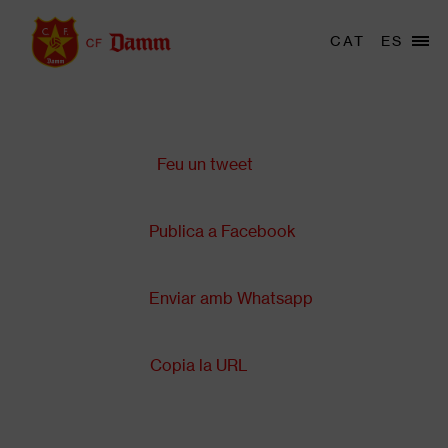
Vés
al
Menu
CAT
ES
Main
contingut
trigger
navigation
Comparteix a:
Back
to
top
Feu un tweet
Publica a Facebook
Enviar amb Whatsapp
Copia la URL