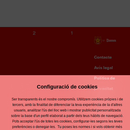
S16 MASCULÍ
GIRONA FC
2
1
Contacte
Enllaços
d'interès
Avís legal
Footer
menu
Política de
Configuració de cookies
privacitat
Política de
Ser transparents és el nostre compromís. Utilitzem cookies pròpies i de
tercers, amb la finalitat de diferenciar la teva experiència de la d'altres
cookies
usuaris, analitzar l'ús del lloc web i mostrar publicitat personalitzada
sobre la base d'un perfil elaborat a partir dels teus hàbits de navegació.
Política de
Pots acceptar l'ús de totes les cookies, configurar-les segons les teves
preferències o denegar-les. Tu poses les normes i si vols obtenir més