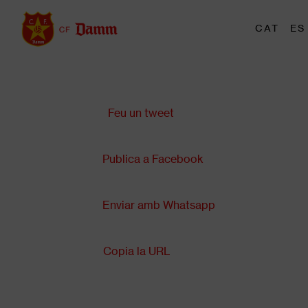
Vés
al
M
CAT
ES
Main
contingut
tr
navigation
Comparteix a:
Back
to
top
Feu un tweet
Publica a Facebook
Enviar amb Whatsapp
Copia la URL