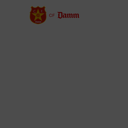
Vés
al
contingut
Back
to
top