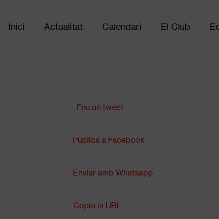
Inici
Actualitat
Calendari
El Club
Eq
Main
navigation
Comparteix a:
Feu un tweet
Publica a Facebook
Enviar amb Whatsapp
Copia la URL