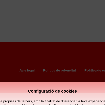
S13 MASCULÍ
CE L'HOSPITALET
0
0
Avís legal
Política de privacitat
Política de c
Footer
menu
Configuració de cookies
pròpies i de tercers, amb la finalitat de diferenciar la teva experiència d