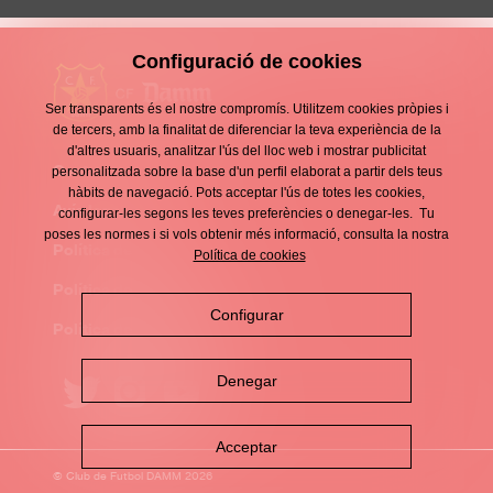
Configuració de cookies
Ser transparents és el nostre compromís. Utilitzem cookies pròpies i
de tercers, amb la finalitat de diferenciar la teva experiència de la
d'altres usuaris, analitzar l'ús del lloc web i mostrar publicitat
Contacte
personalitzada sobre la base d'un perfil elaborat a partir dels teus
Enllaços
hàbits de navegació. Pots acceptar l'ús de totes les cookies,
d'interès
Avís legal
configurar-les segons les teves preferències o denegar-les. Tu
Footer
poses les normes i si vols obtenir més informació, consulta la nostra
menu
Política de privacitat
Política de cookies
Política de cookies
Configurar
Política de xarxes socials
Denegar
Acceptar
© Club de Futbol DAMM 2026