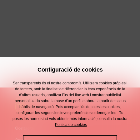
Configuració de cookies
Ser transparents és el nostre compromís. Utilitzem cookies pròpies i
de tercers, amb la finalitat de diferenciar la teva experiència de la
d'altres usuaris, analitzar l'ús del lloc web i mostrar publicitat
personalitzada sobre la base d'un perfil elaborat a partir dels teus
hàbits de navegació. Pots acceptar l'ús de totes les cookies,
configurar-les segons les teves preferències o denegar-les. Tu
poses les normes i si vols obtenir més informació, consulta la nostra
Política de cookies
Contacte
Enllaços
Avís legal