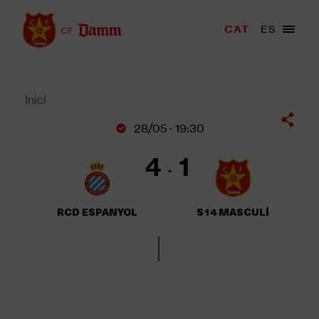
Vés
al
Menu
CAT
ES
Main
contingut
trigger
navigation
Back
to
top
Inici
Fil
28/05 · 19:30
d'Ariadna
4
1
RCD ESPANYOL
S14 MASCULÍ