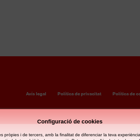
RCD ESPANYOL
S12 FEMENÍ
5
1
Avís legal
Política de privacitat
Política de c
Footer
menu
Configuració de cookies
pròpies i de tercers, amb la finalitat de diferenciar la teva experiència d