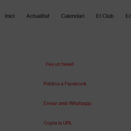
Inici
Actualitat
Calendari
El Club
Eq
Main
navigation
Comparteix a:
Feu un tweet
Publica a Facebook
Enviar amb Whatsapp
Copia la URL