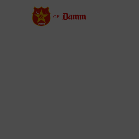
Vés
al
contingut
Back
to
top