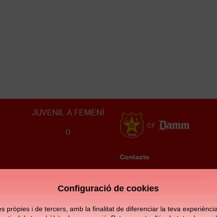
Preferent FEMENÍ JUVENIL
ONA SANT ADRIÀ
1
JUVENIL A FEMENÍ
0
Contacte
Enllaços
Configuració de cookies
d'interès
pròpies i de tercers, amb la finalitat de diferenciar la teva experiència d