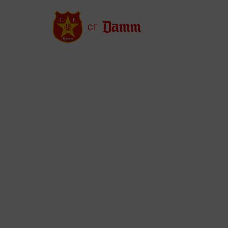
Vés
al
contingut
Back
to
top