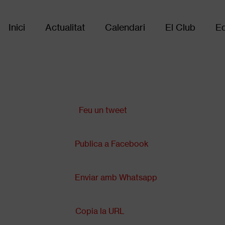
Inici
Actualitat
Calendari
El Club
Eq
Main
navigation
Comparteix a:
Feu un tweet
Publica a Facebook
Enviar amb Whatsapp
Copia la URL