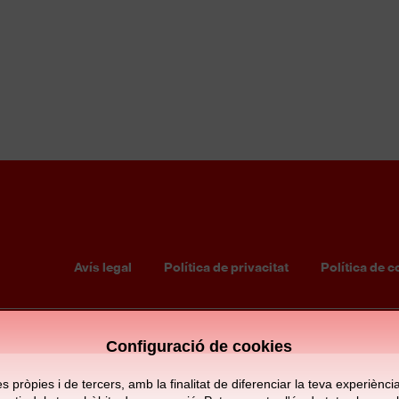
L'HOSPITALET AT
S12 FEMENÍ
1
2
Avís legal
Política de privacitat
Política de c
Footer
menu
Configuració de cookies
pròpies i de tercers, amb la finalitat de diferenciar la teva experiència d