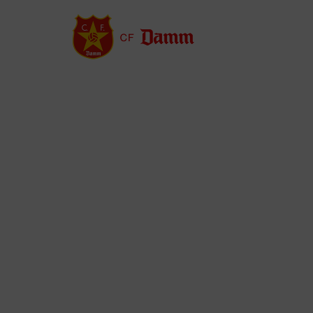
Vés
al
contingut
Back
to
top