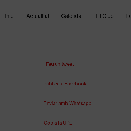
Inici
Actualitat
Calendari
El Club
Eq
Main
navigation
Comparteix a:
Feu un tweet
Publica a Facebook
Enviar amb Whatsapp
Copia la URL