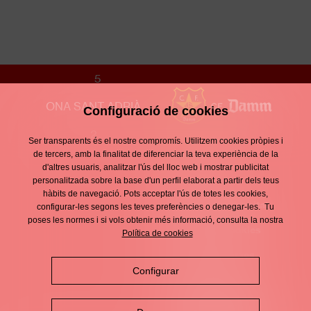
JUVENIL B FEMENÍ
5
ONA SANT ADRIÀ
Configuració de cookies
2
Ser transparents és el nostre compromís. Utilitzem cookies pròpies i
Contacte
de tercers, amb la finalitat de diferenciar la teva experiència de la
Enllaços
d'altres usuaris, analitzar l'ús del lloc web i mostrar publicitat
d'interès
Avís legal
personalitzada sobre la base d'un perfil elaborat a partir dels teus
Footer
hàbits de navegació. Pots acceptar l'ús de totes les cookies,
menu
Política de privacitat
configurar-les segons les teves preferències o denegar-les. Tu
poses les normes i si vols obtenir més informació, consulta la nostra
Política de cookies
Política de cookies
Política de xarxes
Configurar
socials