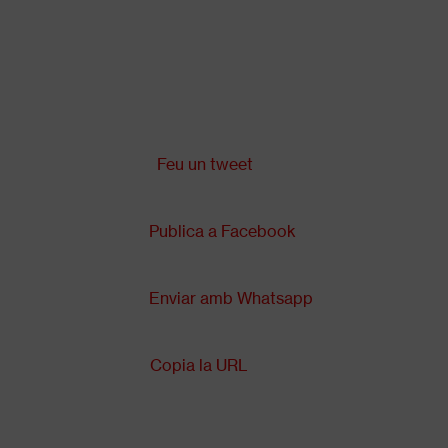
Vés
al
contingut
Comparteix a:
Back
to
top
Feu un tweet
Publica a Facebook
Enviar amb Whatsapp
Copia la URL