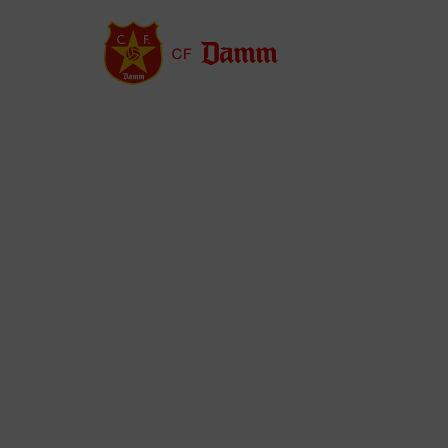
Vés
al
contingut
Back
to
top