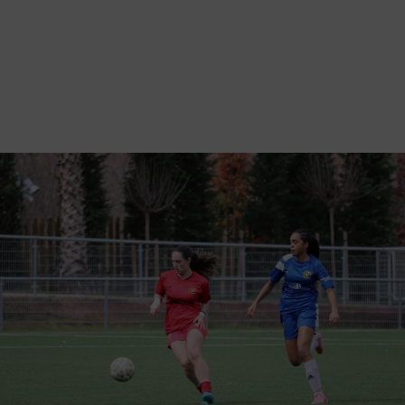
Vés
al
contingut
Back
to
Galeria d'imatges
top