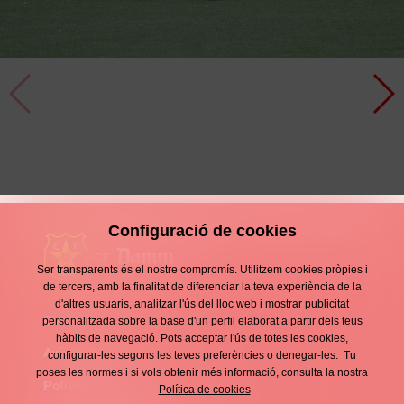
JUVENIL A FEMENÍ - CE SANT
GABRIEL (Preferent Femení Juvenil )
Configuració de cookies
Ser transparents és el nostre compromís. Utilitzem cookies pròpies i
de tercers, amb la finalitat de diferenciar la teva experiència de la
d'altres usuaris, analitzar l'ús del lloc web i mostrar publicitat
Contacte
personalitzada sobre la base d'un perfil elaborat a partir dels teus
Enllaços
hàbits de navegació. Pots acceptar l'ús de totes les cookies,
d'interès
Avís legal
configurar-les segons les teves preferències o denegar-les. Tu
Footer
poses les normes i si vols obtenir més informació, consulta la nostra
menu
Política de privacitat
Política de cookies