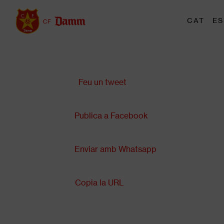
Vés
al
M
CAT
ES
Main
contingut
t
navigation
Comparteix a:
Back
to
top
Feu un tweet
Publica a Facebook
Enviar amb Whatsapp
Copia la URL