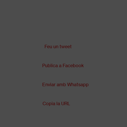
Vés
al
contingut
Comparteix a:
Back
to
top
Feu un tweet
Publica a Facebook
Enviar amb Whatsapp
Copia la URL