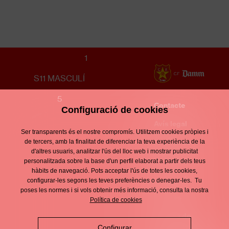
FUNDACIÓ UE CORNELLÀ
1
S11 MASCULÍ
5
Contacte
Configuració de cookies
Enllaços
d'interès
Avís legal
Footer
Ser transparents és el nostre compromís. Utilitzem cookies pròpies i
menu
Política de
de tercers, amb la finalitat de diferenciar la teva experiència de la
d'altres usuaris, analitzar l'ús del lloc web i mostrar publicitat
privacitat
personalitzada sobre la base d'un perfil elaborat a partir dels teus
hàbits de navegació. Pots acceptar l'ús de totes les cookies,
Política de
configurar-les segons les teves preferències o denegar-les. Tu
poses les normes i si vols obtenir més informació, consulta la nostra
cookies
Política de cookies
Política de
Configurar