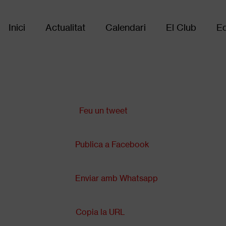
Inici
Actualitat
Calendari
El Club
Eq
Main
navigation
Comparteix a:
Feu un tweet
Publica a Facebook
Enviar amb Whatsapp
Copia la URL