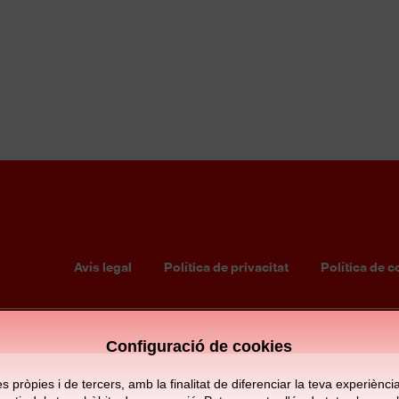
FC BARCELONA
S16 MASCULÍ
8
1
Avís legal
Política de privacitat
Política de c
Footer
menu
Configuració de cookies
pròpies i de tercers, amb la finalitat de diferenciar la teva experiència d