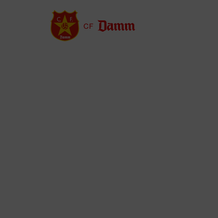
Vés
al
contingut
Back
to
top