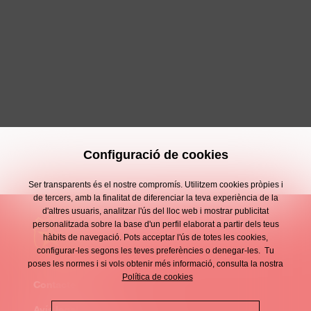
Configuració de cookies
Ser transparents és el nostre compromís. Utilitzem cookies pròpies i
de tercers, amb la finalitat de diferenciar la teva experiència de la
d'altres usuaris, analitzar l'ús del lloc web i mostrar publicitat
personalitzada sobre la base d'un perfil elaborat a partir dels teus
hàbits de navegació. Pots acceptar l'ús de totes les cookies,
configurar-les segons les teves preferències o denegar-les. Tu
poses les normes i si vols obtenir més informació, consulta la nostra
Política de cookies
Contacte
Enllaços
Avís legal