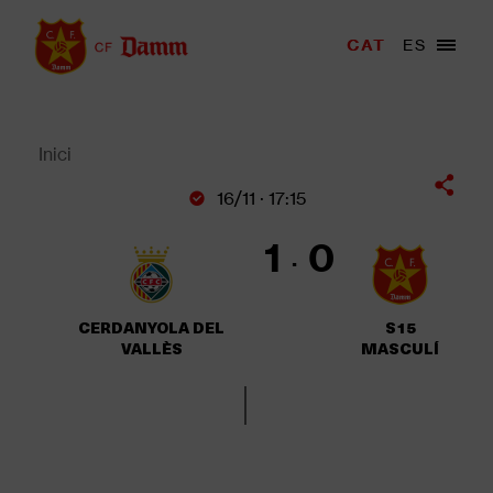
Vés
al
Menu
CAT
ES
Main
contingut
trigger
navigation
Back
to
top
Inici
Fil
16/11 · 17:15
d'Ariadna
1
0
CERDANYOLA DEL
S15
VALLÈS
MASCULÍ