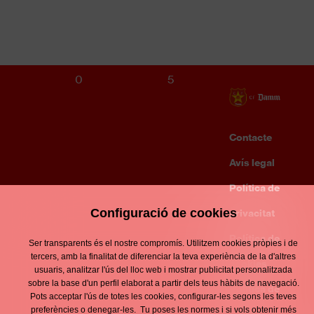
CE EUROPA
S12 MASCULÍ
0
5
Contacte
Enllaços
d'interès
Avís legal
Footer
menu
Política de
Configuració de cookies
privacitat
Política de
Ser transparents és el nostre compromís. Utilitzem cookies pròpies i de
tercers, amb la finalitat de diferenciar la teva experiència de la d'altres
cookies
usuaris, analitzar l'ús del lloc web i mostrar publicitat personalitzada
sobre la base d'un perfil elaborat a partir dels teus hàbits de navegació.
Política de
Pots acceptar l'ús de totes les cookies, configurar-les segons les teves
preferències o denegar-les. Tu poses les normes i si vols obtenir més