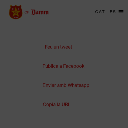
Vés
al
Menu
CAT
ES
Main
contingut
trigger
navigation
Comparteix a:
Back
to
top
Feu un tweet
Publica a Facebook
Enviar amb Whatsapp
Copia la URL