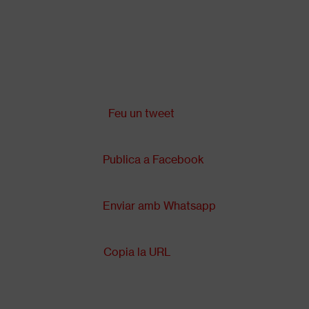
Vés
al
contingut
Comparteix a:
Back
to
top
Feu un tweet
Publica a Facebook
Enviar amb Whatsapp
Copia la URL