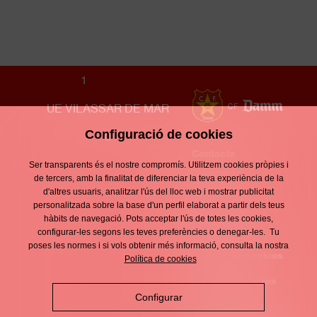
S16 MASCULÍ
1
UE VILASSAR DE MAR
Configuració de cookies
0
Contacte
Enllaços
Ser transparents és el nostre compromís. Utilitzem cookies pròpies i
d'interès
Avís legal
de tercers, amb la finalitat de diferenciar la teva experiència de la
Footer
d'altres usuaris, analitzar l'ús del lloc web i mostrar publicitat
menu
Política de
personalitzada sobre la base d'un perfil elaborat a partir dels teus
hàbits de navegació. Pots acceptar l'ús de totes les cookies,
privacitat
configurar-les segons les teves preferències o denegar-les. Tu
poses les normes i si vols obtenir més informació, consulta la nostra
Política de cookies
Política de cookies
Política de xarxes
Configurar
socials