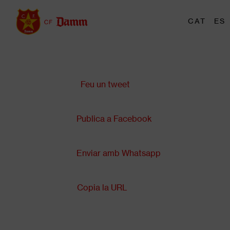
Vés
al
Me
CAT
ES
Main
contingut
tri
navigation
Comparteix a:
Back
to
top
Feu un tweet
Publica a Facebook
Enviar amb Whatsapp
Copia la URL