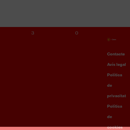
S12 FEMENÍ
CE SANT GABRIEL
3
0
Contacte
Enllaç
d'inte
Avís legal
Foote
menu
Política
de
privacitat
Política
de
cookies