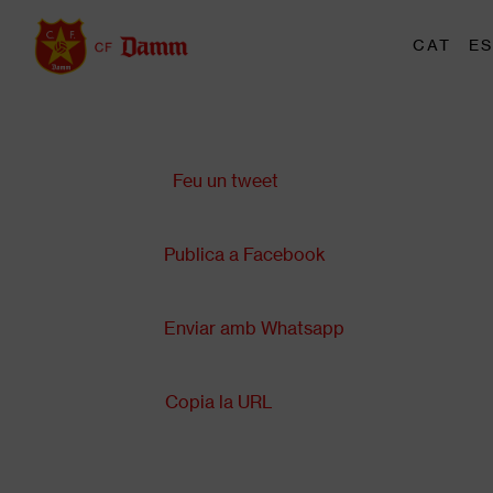
Vés
al
M
CAT
ES
Main
contingut
t
navigation
Comparteix a:
Back
to
top
Feu un tweet
Publica a Facebook
Enviar amb Whatsapp
Copia la URL