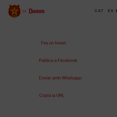
Vés
al
Me
CAT
ES
Main
contingut
tri
navigation
Comparteix a:
Back
to
top
Feu un tweet
Publica a Facebook
Enviar amb Whatsapp
Copia la URL