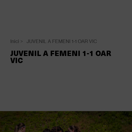
Vés
al
contingut
Back
to
top
Inici
>
JUVENIL A FEMENI 1-1 OAR VIC
Fil
JUVENIL A FEMENI 1-1 OAR
d'Ariadna
VIC
Galeria d'imatges