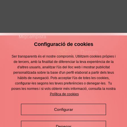
Vincenzo Petrelli
S15 MASCULÍ
Migcampista
Configuració de cookies
Ser transparents és el nostre compromís. Utilitzem cookies pròpies i
de tercers, amb la finalitat de diferenciar la teva experiència de la
d'altres usuaris, analitzar l'ús del lloc web i mostrar publicitat
Contacte
personalitzada sobre la base d'un perfil elaborat a partir dels teus
Enllaços
hàbits de navegació. Pots acceptar l'ús de totes les cookies,
d'interès
Avís legal
configurar-les segons les teves preferències o denegar-les. Tu
Footer
poses les normes i si vols obtenir més informació, consulta la nostra
menu
Política de privacitat
Política de cookies
Política de cookies
Configurar
Política de xarxes socials
Denegar