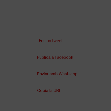
Vés
al
contingut
Comparteix a:
Back
to
top
Feu un tweet
Publica a Facebook
Enviar amb Whatsapp
Copia la URL