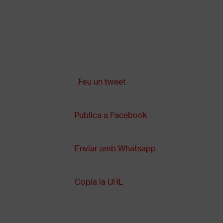
Vés
al
contingut
Comparteix a:
Back
to
top
Feu un tweet
Publica a Facebook
Enviar amb Whatsapp
Copia la URL