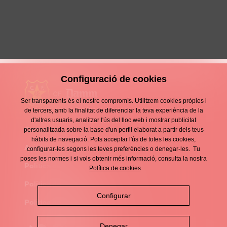
Santiago Moya Rectoret
JUVENIL A MASCULÍ
Configuració de cookies
Ser transparents és el nostre compromís. Utilitzem cookies pròpies i
de tercers, amb la finalitat de diferenciar la teva experiència de la
d'altres usuaris, analitzar l'ús del lloc web i mostrar publicitat
Contacte
personalitzada sobre la base d'un perfil elaborat a partir dels teus
Enllaços
hàbits de navegació. Pots acceptar l'ús de totes les cookies,
d'interès
Avís legal
configurar-les segons les teves preferències o denegar-les. Tu
Footer
poses les normes i si vols obtenir més informació, consulta la nostra
menu
Política de privacitat
Política de cookies
Política de cookies
Configurar
Política de xarxes socials
Denegar