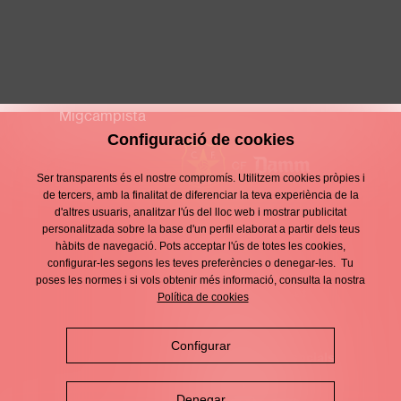
Raúl Donaire Molina
S13 MASCULÍ
Migcampista
Configuració de cookies
Ser transparents és el nostre compromís. Utilitzem cookies pròpies i
de tercers, amb la finalitat de diferenciar la teva experiència de la
d'altres usuaris, analitzar l'ús del lloc web i mostrar publicitat
Contacte
personalitzada sobre la base d'un perfil elaborat a partir dels teus
Enllaços
hàbits de navegació. Pots acceptar l'ús de totes les cookies,
d'interès
Avís legal
configurar-les segons les teves preferències o denegar-les. Tu
Footer
poses les normes i si vols obtenir més informació, consulta la nostra
menu
Política de privacitat
Política de cookies
Política de cookies
Configurar
Política de xarxes socials
Denegar