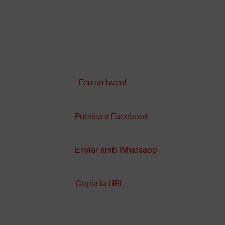
Vés
al
contingut
Comparteix a:
Back
to
top
Feu un tweet
Publica a Facebook
Enviar amb Whatsapp
Copia la URL