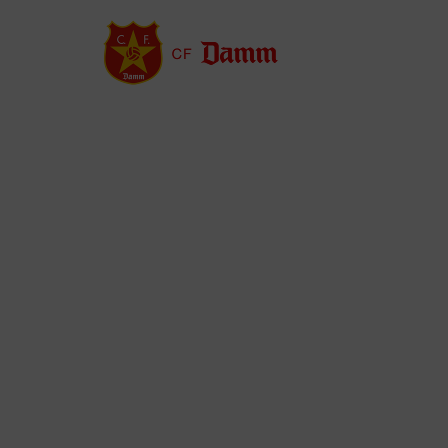
Vés
al
contingut
Back
to
top