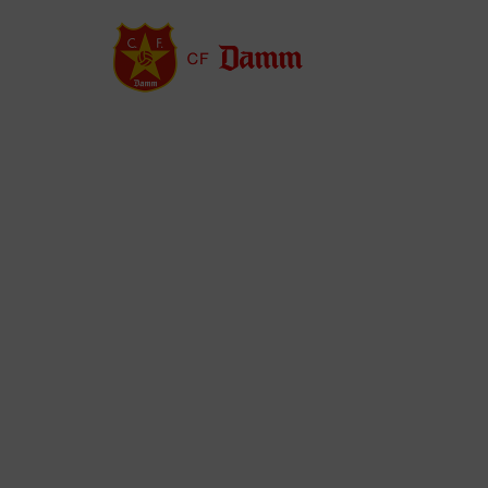
Vés
al
contingut
Back
to
top