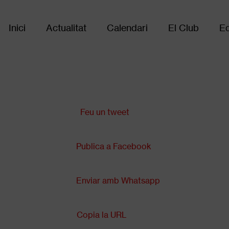
Inici
Actualitat
Calendari
El Club
Eq
Main
navigation
Comparteix a:
Feu un tweet
Publica a Facebook
Enviar amb Whatsapp
Copia la URL