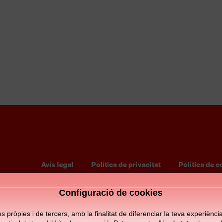
Paula Iñáñez Espejo
JUVENIL B FEMENÍ
Portera
Avís legal
Política de privacitat
Política de c
Footer
Configuració de cookies
menu
pròpies i de tercers, amb la finalitat de diferenciar la teva experiència d