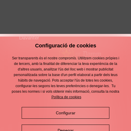
Haoyan Li
S14 MASCULÍ
Davanter
Configuració de cookies
Ser transparents és el nostre compromís. Utilitzem cookies pròpies i
de tercers, amb la finalitat de diferenciar la teva experiència de la
d'altres usuaris, analitzar l'ús del lloc web i mostrar publicitat
Contacte
personalitzada sobre la base d'un perfil elaborat a partir dels teus
Enllaços
hàbits de navegació. Pots acceptar l'ús de totes les cookies,
d'interès
Avís legal
configurar-les segons les teves preferències o denegar-les. Tu
Footer
poses les normes i si vols obtenir més informació, consulta la nostra
menu
Política de privacitat
Política de cookies
Política de cookies
Configurar
Política de xarxes socials
Denegar