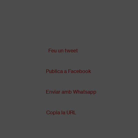
Vés
al
contingut
Comparteix a:
Back
to
top
Feu un tweet
Publica a Facebook
Enviar amb Whatsapp
Copia la URL