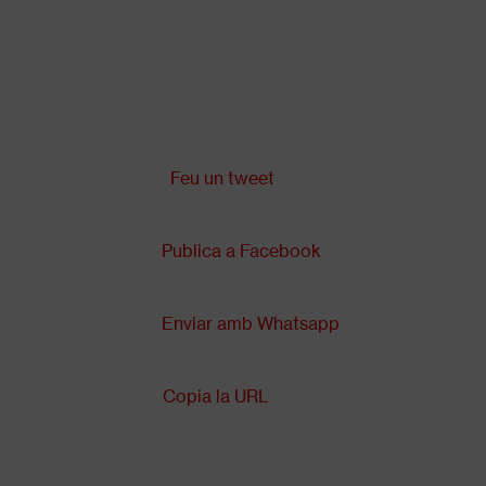
Vés
al
contingut
Comparteix a:
Back
to
top
Feu un tweet
Publica a Facebook
Enviar amb Whatsapp
Copia la URL