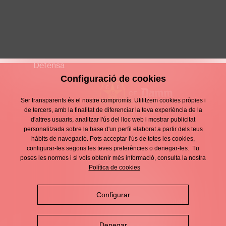
David Requena López
S11 MASCULÍ
Defensa
Configuració de cookies
Ser transparents és el nostre compromís. Utilitzem cookies pròpies i
de tercers, amb la finalitat de diferenciar la teva experiència de la
d'altres usuaris, analitzar l'ús del lloc web i mostrar publicitat
Contacte
personalitzada sobre la base d'un perfil elaborat a partir dels teus
Enllaços
hàbits de navegació. Pots acceptar l'ús de totes les cookies,
d'interès
Avís legal
configurar-les segons les teves preferències o denegar-les. Tu
Footer
poses les normes i si vols obtenir més informació, consulta la nostra
menu
Política de privacitat
Política de cookies
Política de cookies
Configurar
Política de xarxes socials
Denegar