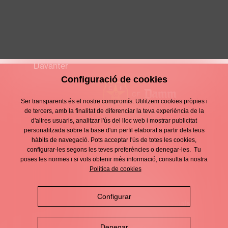
Amin El Habiba Hazouza
S14 MASCULÍ
Davanter
Configuració de cookies
Ser transparents és el nostre compromís. Utilitzem cookies pròpies i
de tercers, amb la finalitat de diferenciar la teva experiència de la
d'altres usuaris, analitzar l'ús del lloc web i mostrar publicitat
Contacte
personalitzada sobre la base d'un perfil elaborat a partir dels teus
Enllaços
hàbits de navegació. Pots acceptar l'ús de totes les cookies,
d'interès
Avís legal
configurar-les segons les teves preferències o denegar-les. Tu
Footer
poses les normes i si vols obtenir més informació, consulta la nostra
menu
Política de privacitat
Política de cookies
Política de cookies
Configurar
Política de xarxes socials
Denegar