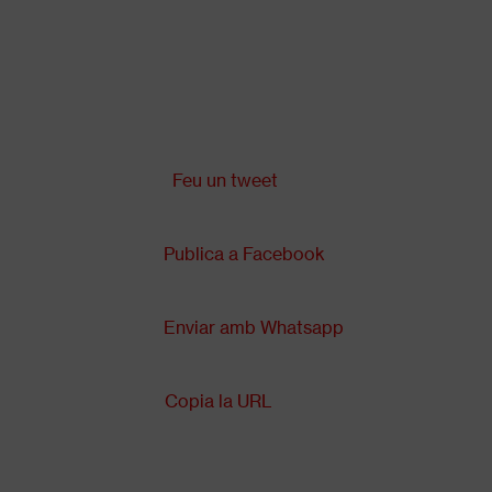
Vés
al
contingut
Comparteix a:
Back
to
top
Feu un tweet
Publica a Facebook
Enviar amb Whatsapp
Copia la URL