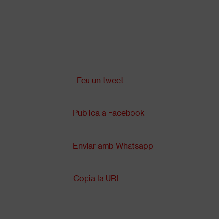
Vés
al
contingut
Comparteix a:
Back
to
top
Feu un tweet
Publica a Facebook
Enviar amb Whatsapp
Copia la URL