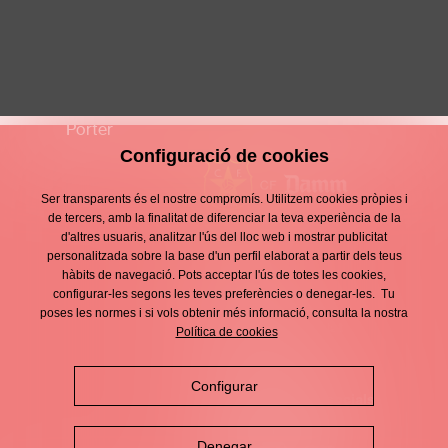
Alex Leon Catalan
S10 MASCULÍ
Porter
Configuració de cookies
Ser transparents és el nostre compromís. Utilitzem cookies pròpies i
de tercers, amb la finalitat de diferenciar la teva experiència de la
d'altres usuaris, analitzar l'ús del lloc web i mostrar publicitat
Contacte
personalitzada sobre la base d'un perfil elaborat a partir dels teus
Enllaços
hàbits de navegació. Pots acceptar l'ús de totes les cookies,
d'interès
Avís legal
configurar-les segons les teves preferències o denegar-les. Tu
Footer
poses les normes i si vols obtenir més informació, consulta la nostra
menu
Política de privacitat
Política de cookies
Política de cookies
Configurar
Política de xarxes socials
Denegar