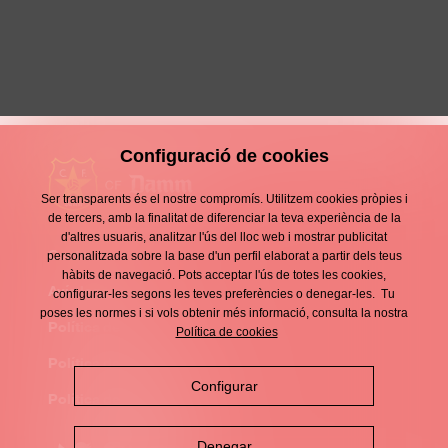
Àlex Janita Isla
S11 MASCULÍ
Configuració de cookies
Ser transparents és el nostre compromís. Utilitzem cookies pròpies i
de tercers, amb la finalitat de diferenciar la teva experiència de la
d'altres usuaris, analitzar l'ús del lloc web i mostrar publicitat
Contacte
personalitzada sobre la base d'un perfil elaborat a partir dels teus
Enllaços
hàbits de navegació. Pots acceptar l'ús de totes les cookies,
d'interès
Avís legal
configurar-les segons les teves preferències o denegar-les. Tu
Footer
poses les normes i si vols obtenir més informació, consulta la nostra
menu
Política de privacitat
Política de cookies
Política de cookies
Configurar
Política de xarxes socials
Denegar