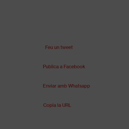
Vés
al
contingut
Comparteix a:
Back
to
top
Feu un tweet
Publica a Facebook
Enviar amb Whatsapp
Copia la URL