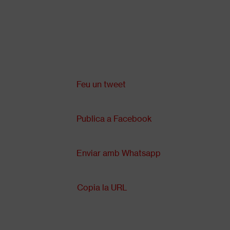
Vés
al
contingut
Comparteix a:
Back
to
top
Feu un tweet
Publica a Facebook
Enviar amb Whatsapp
Copia la URL