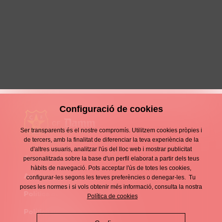
Solvents per sumar la tercera
victòria consecutiva
22 Febrer 2026
Crònica
Configuració de cookies
Ser transparents és el nostre compromís. Utilitzem cookies pròpies i
de tercers, amb la finalitat de diferenciar la teva experiència de la
d'altres usuaris, analitzar l'ús del lloc web i mostrar publicitat
Contacte
personalitzada sobre la base d'un perfil elaborat a partir dels teus
Enllaços
hàbits de navegació. Pots acceptar l'ús de totes les cookies,
d'interès
Avís legal
configurar-les segons les teves preferències o denegar-les. Tu
Footer
poses les normes i si vols obtenir més informació, consulta la nostra
menu
Política de privacitat
Política de cookies
Política de cookies