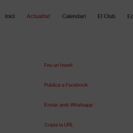
Inici
Actualitat
Calendari
El Club
Eq
Main
navigation
Comparteix a:
Feu un tweet
Publica a Facebook
Enviar amb Whatsapp
Copia la URL