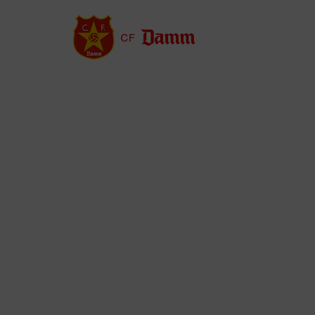
Vés
al
contingut
Back
to
top