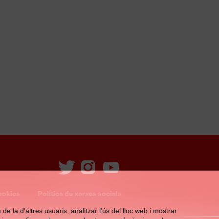
ookies
Política de xarxes socials
e la d'altres usuaris, analitzar l'ús del lloc web i mostrar