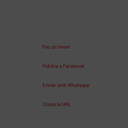
Vés
al
contingut
Comparteix a:
Back
to
top
Feu un tweet
Publica a Facebook
Enviar amb Whatsapp
Copia la URL