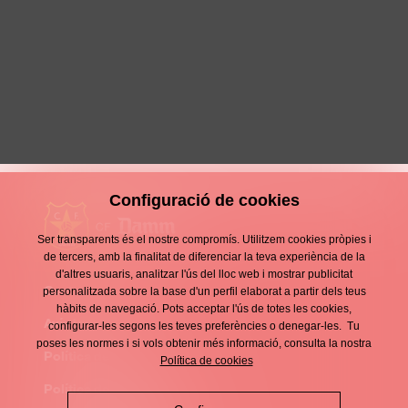
S’acaba amb tres punts més una
primera volta impecable
15 Desembre 2024
Crònica
Configuració de cookies
Ser transparents és el nostre compromís. Utilitzem cookies pròpies i
de tercers, amb la finalitat de diferenciar la teva experiència de la
d'altres usuaris, analitzar l'ús del lloc web i mostrar publicitat
Contacte
personalitzada sobre la base d'un perfil elaborat a partir dels teus
Enllaços
hàbits de navegació. Pots acceptar l'ús de totes les cookies,
d'interès
Avís legal
configurar-les segons les teves preferències o denegar-les. Tu
Footer
poses les normes i si vols obtenir més informació, consulta la nostra
menu
Política de privacitat
Política de cookies
Política de cookies