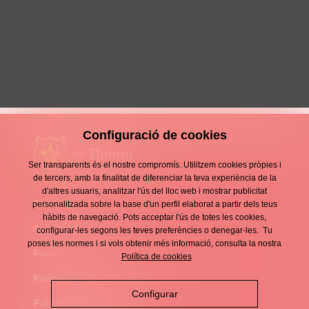
Sense recompensa
25 Gener 2026
Crònica
Configuració de cookies
Ser transparents és el nostre compromís. Utilitzem cookies pròpies i
de tercers, amb la finalitat de diferenciar la teva experiència de la
d'altres usuaris, analitzar l'ús del lloc web i mostrar publicitat
Contacte
personalitzada sobre la base d'un perfil elaborat a partir dels teus
Enllaços
hàbits de navegació. Pots acceptar l'ús de totes les cookies,
d'interès
Avís legal
configurar-les segons les teves preferències o denegar-les. Tu
Footer
poses les normes i si vols obtenir més informació, consulta la nostra
menu
Política de privacitat
Política de cookies
Política de cookies
Configurar
Política de xarxes socials