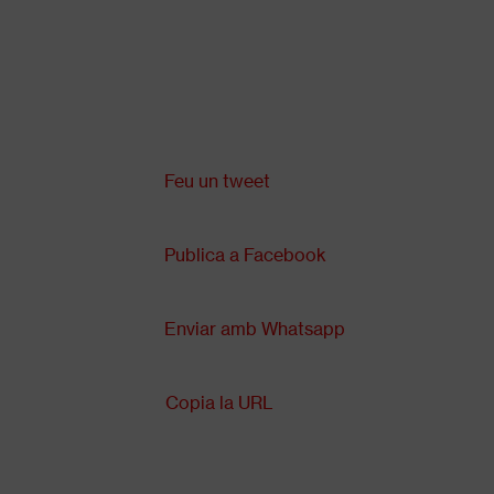
Vés
al
contingut
Comparteix a:
Back
to
top
Feu un tweet
Publica a Facebook
Enviar amb Whatsapp
Copia la URL