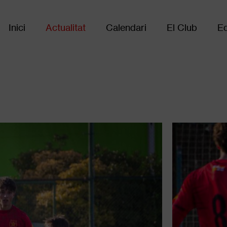
Inici
Actualitat
Calendari
El Club
Eq
Main
navigation
Galer