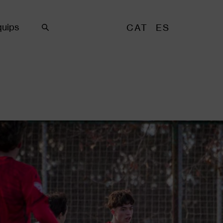
uips
CAT
ES
Cercar
ia d'imatges