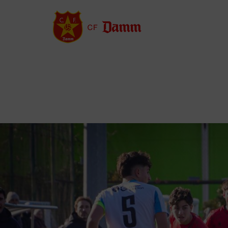
Vés
al
contingut
Back
to
Galeria d'imatges
top